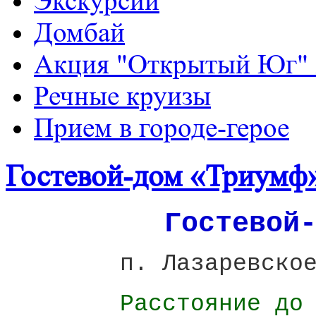
Экскурсии
Домбай
Акция "Открытый Юг" 
Речные круизы
Прием в городе-герое
Хороший сайт о Joomla:
http://joomla25.ru/rasshirenija/
.Компонент
Гостевой-дом «Триумф
Гостевой
п. Лазаревско
Расстояние до